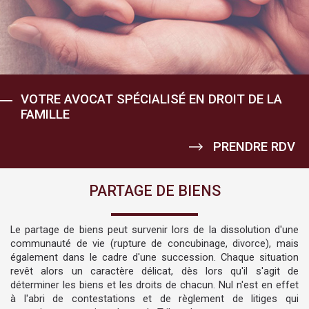
VOUS AIDER À DÉTERMINER LA MEILLEURE
VOTRE AVOCAT SPÉCIALISÉ EN DROIT DE LA
NOUS PRÉPARONS VOTRE PROCÉDURE DE
NOUS VOUS ACCOMPAGNONS POUR FAIRE
VOUS AIDER À DÉTERMINER LA MEILLEURE
VOTRE AVOCAT SPÉCIALISÉ EN DROIT DE LA
NOTRE MISSION : PROTÉGER VOS ENFANTS
PROTECTION JURIDIQUE DE VOS PROCHES...
FAMILLE
DIVORCE DANS LES MEILLEURES
VALOIR VOS DROITS !
PROTECTION JURIDIQUE DE VOS PROCHES...
FAMILLE
ET RESTER À L'ÉCOUTE DE LEURS BESOINS !
CONDITIONS !
PRENDRE RDV
PRENDRE RDV
PRENDRE RDV
PRENDRE RDV
PRENDRE RDV
PRENDRE RDV
PRENDRE RDV
PARTAGE DE BIENS
Le partage de biens peut survenir lors de la dissolution d'une
communauté de vie (rupture de concubinage, divorce), mais
également dans le cadre d'une succession. Chaque situation
revêt alors un caractère délicat, dès lors qu'il s'agit de
déterminer les biens et les droits de chacun. Nul n'est en effet
à l'abri de contestations et de règlement de litiges qui