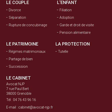
LE COUPLE
L’ENFANT
Divorce
Filiation
Séparation
Adoption
Rupture de concubinage
Garde et droit de visite
Pension alimentaire
LE PATRIMOINE
LA PROTECTION
Régimes matrimoniaux
Tutelle
Partage de bien
Succession
LE CABINET
Avocat NJP
7 rue Paul Bert
38000 Grenoble
Tél :
04 76 43 96 16
E-mail :
cabinet@avocat-njp.fr