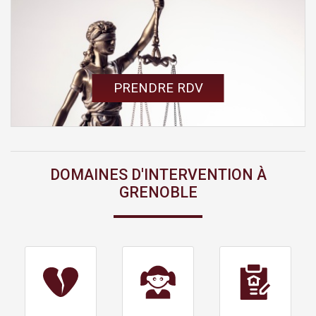
Un avocat à votre écoute
Posez votre question à Me Jullien-Palletier sur
France Bleu Isère. Prochaine émission :
Vendredi 14 Oct. 2022
de 9h30 à 10h
.
PRENDRE RDV
DOMAINES D'INTERVENTION À
GRENOBLE