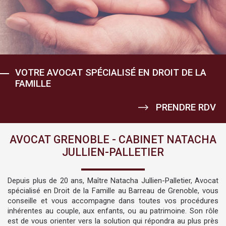
VOUS AIDER À DÉTERMINER LA MEILLEURE
VOTRE AVOCAT SPÉCIALISÉ EN DROIT DE LA
NOUS PRÉPARONS VOTRE PROCÉDURE DE
NOUS VOUS ACCOMPAGNONS POUR FAIRE
VOUS AIDER À DÉTERMINER LA MEILLEURE
VOTRE AVOCAT SPÉCIALISÉ EN DROIT DE LA
NOTRE MISSION : PROTÉGER VOS ENFANTS
PROTECTION JURIDIQUE DE VOS PROCHES...
FAMILLE
DIVORCE DANS LES MEILLEURES
VALOIR VOS DROITS !
PROTECTION JURIDIQUE DE VOS PROCHES...
FAMILLE
ET RESTER À L'ÉCOUTE DE LEURS BESOINS !
CONDITIONS !
PRENDRE RDV
PRENDRE RDV
PRENDRE RDV
PRENDRE RDV
PRENDRE RDV
PRENDRE RDV
PRENDRE RDV
AVOCAT GRENOBLE - CABINET NATACHA
JULLIEN-PALLETIER
Depuis plus de 20 ans, Maître Natacha Jullien-Palletier, Avocat
spécialisé en Droit de la Famille au Barreau de Grenoble, vous
conseille et vous accompagne dans toutes vos procédures
inhérentes au couple, aux enfants, ou au patrimoine. Son rôle
est de vous orienter vers la solution qui répondra au plus près